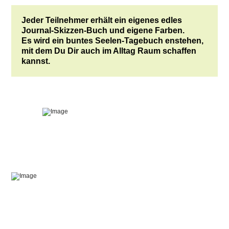
Jeder Teilnehmer erhält ein eigenes edles
Journal-Skizzen-Buch und eigene Farben.
Es wird ein buntes Seelen-Tagebuch enstehen,
mit dem Du Dir auch im Alltag Raum schaffen
kannst.
In einer sehr exklusiven, kleinen Gruppe, werden wir
unseren Geist friedlich stimmen durch lösende Yin-Yoga
Sessions, Meditation und Waldbaden. Die Frequenzen