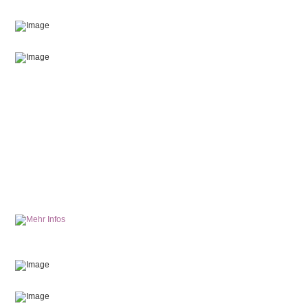
4 Tage Ruhe und Raum für die zarte Stimme Deiner
Seele. Begleitet durch
Yin-Yoga, Crystal Bowls-
Energiereisen, Meditation und Zeit in der Natur
geben
lauschen wir der Stille in uns. Mit
Meditativen Zeichen
und Neurografik-Übungen stoppen wir Unruhe und
Gedankenkarusell
und gelangen noch tiefer zu unserer
inneren Balance.