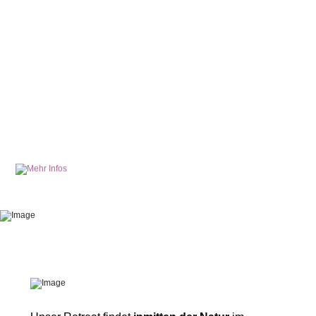
LERNE MIT MEDITATIVEM ZEICHNEN
Unruhe und
Gedankenkarusell
zu
stoppen
,
Emotionen zu harmonisieren und damit wieder Deiner
inneren Führung zu folgen. Begleitet durch
Yin-Yoga
und
Crystal Bowls, Meditation
und
intuitivem
Zeichnen
und
jeder Menge
Inspiration aus der
Natur
erhälst Du tiefe Erkentnisse für Dein Leben und Deinen
Alltag.